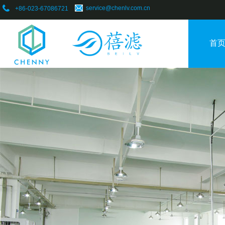
​service@chenlv.com.cn
+86-023-67086721
首