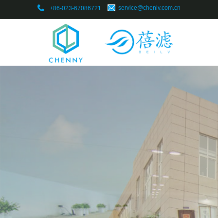
​service@chenlv.com.cn
+86-023-67086721