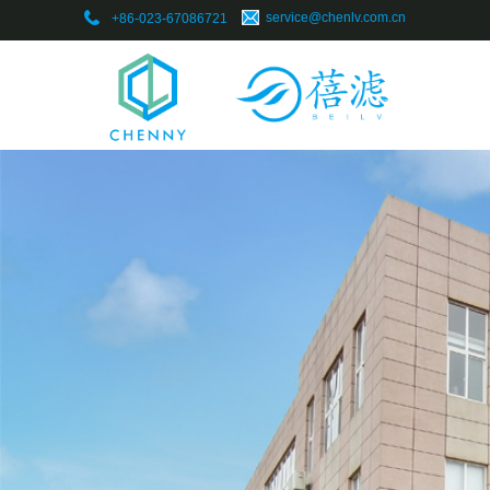
​service@chenlv.com.cn
+86-023-67086721