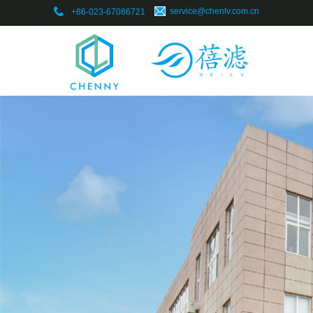
​service@chenlv.com.cn
+86-023-67086721