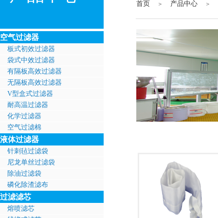
首页
产品中心
＞
＞
空气过滤器
板式初效过滤器
袋式中效过滤器
有隔板高效过滤器
无隔板高效过滤器
V型盒式过滤器
耐高温过滤器
化学过滤器
空气过滤棉
液体过滤器
针刺毡过滤袋
尼龙单丝过滤袋
除油过滤袋
磷化除渣滤布
过滤滤芯
熔喷滤芯