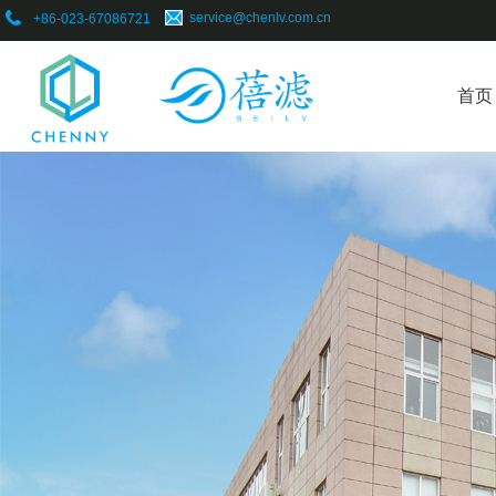
​service@chenlv.com.cn
+86-023-67086721
首页